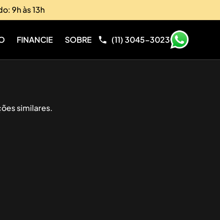
do: 9h às 13h
O
FINANCIE
SOBRE
(11) 3045-3023
ões similares.