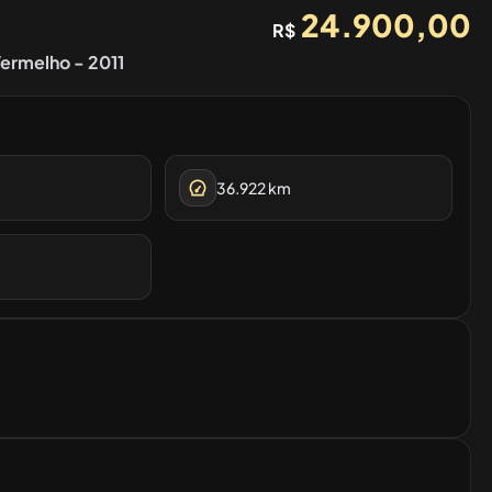
24.900,00
R$
ermelho - 2011
36.922
km