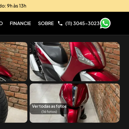
do: 9h às 13h
O
FINANCIE
SOBRE
(11) 3045-3023
Ver todas as fotos
(
16
fotos)