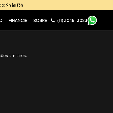
do: 9h às 13h
O
FINANCIE
SOBRE
(11) 3045-3023
ões similares.