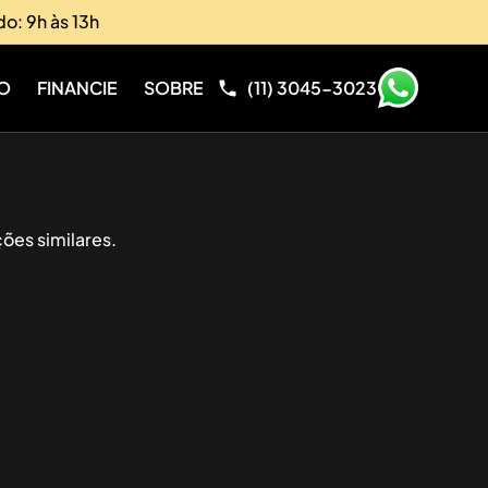
do: 9h às 13h
O
FINANCIE
SOBRE
(11) 3045-3023
ões similares.